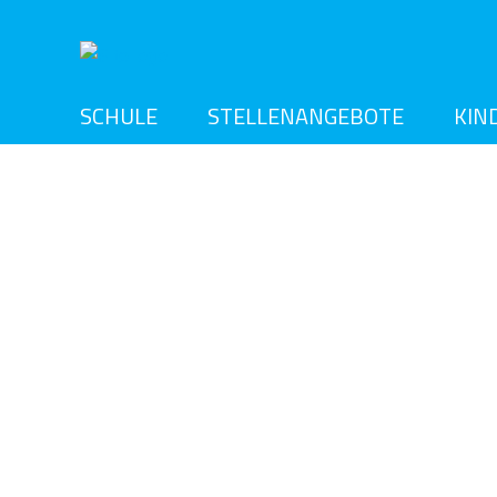
SCHULE
STELLENANGEBOTE
KIN
ÜBERSICHT
ABSCHLÜSSE
ANMELDUNG
EINGANGSSTUFE
BETREUUNG
ARBEITSKREISE
SCHULSOZIALARBEIT
SATZUNG