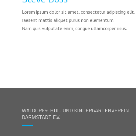
FINANZIERUNG
Lorem ipsum dolor sit amet, consectetur adipiscing elit.
SCHULKÜCHE
raesent mattis aliquet purus non elementum.
Nam quis vulputate enim, congue ullamcorper risus.
INFO BERUFSWAHL
AKTUELLES
WALDORFSCHUL- UND KINDERGARTENVEREIN
DARMSTADT E.V.