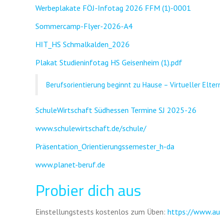
Werbeplakate FÖJ-Infotag 2026 FFM (1)-0001
FINANZIERUNG
Sommercamp-Flyer-2026-A4
SCHULKÜCHE
HIT_HS Schmalkalden_2026
INFO BERUFSWAHL
Plakat Studieninfotag HS Geisenheim (1).pdf
AKTUELLES
Berufsorientierung beginnt zu Hause – Virtueller Elte
SchuleWirtschaft Südhessen Termine SJ 2025-26
www.schulewirtschaft.de/schule/
Präsentation_Orientierungssemester_h-da
www.planet-beruf.de
Probier dich aus
Einstellungstests kostenlos zum Üben:
https://www.aus