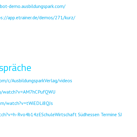
ubot-demo.ausbildungspark.com/
ps://app.etrainer.de/demos/271/kurz/
espräche
om/c/AusbildungsparkVerlag/videos
om/watch?v=AM7hCPufQWU
com/watch?v=tWiEDLi8QJs
tch?v=h-Rvo4b14zE
SchuleWirtschaft Südhessen Termine SJ