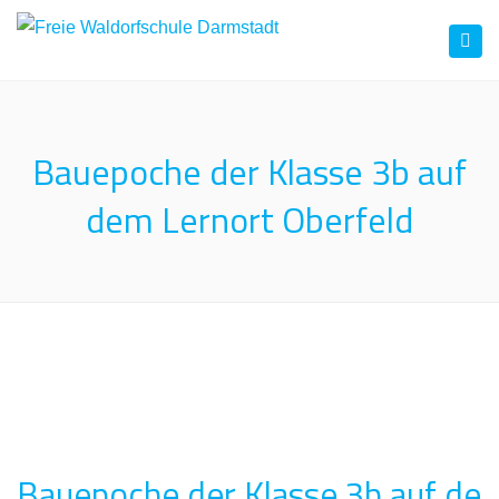
Togg
navi
Bauepoche der Klasse 3b auf
dem Lernort Oberfeld
Bauepoche der Klasse 3b auf de